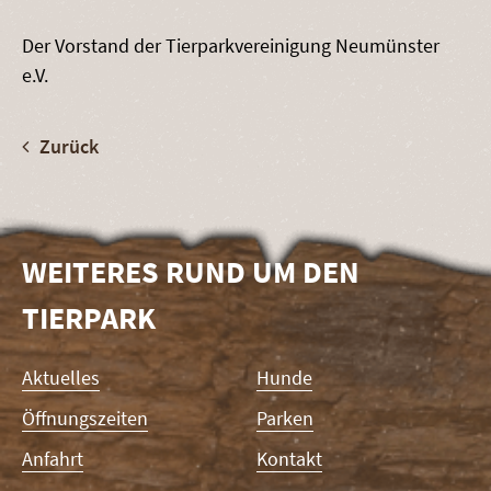
Der Vorstand der Tierparkvereinigung Neumünster
e.V.
Zurück
WEITERES RUND UM DEN
TIERPARK
Navigation
Aktuelles
Hunde
überspringen
Öffnungszeiten
Parken
Anfahrt
Kontakt