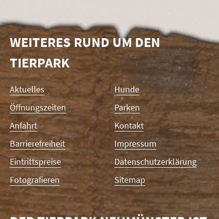
WEITERES RUND UM DEN
TIERPARK
Navigation
Aktuelles
Hunde
überspringen
Öffnungszeiten
Parken
Anfahrt
Kontakt
Barrierefreiheit
Impressum
Eintrittspreise
Datenschutzerklärung
Fotografieren
Sitemap