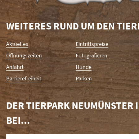
WEITERES RUND UM DEN TIE
Navigation
Aktuelles
Eintrittspreise
überspringen
Öffnungszeiten
Fotografieren
Anfahrt
Hunde
Barrierefreiheit
Parken
DER TIERPARK NEUMÜNSTER I
BEI...