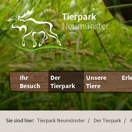
Tierpark
Neumünster
Navigation
Ihr
Der
Unsere
Erl
überspringen
Besuch
Tierpark
Tiere
Tierpark Neumünster
Der Tierpark