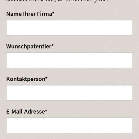
Pflichtfeld
Name Ihrer Firma
*
Pflichtfeld
Wunschpatentier
*
Pflichtfeld
Kontaktperson
*
Pflichtfeld
E-Mail-Adresse
*