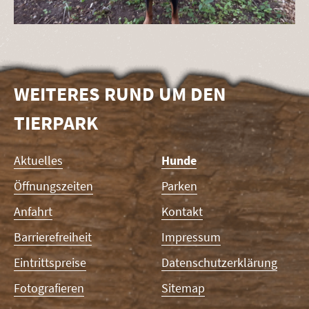
WEITERES RUND UM DEN
TIERPARK
Navigation
Aktuelles
Hunde
überspringen
Öffnungszeiten
Parken
Anfahrt
Kontakt
Barrierefreiheit
Impressum
Eintrittspreise
Datenschutzerklärung
Fotografieren
Sitemap