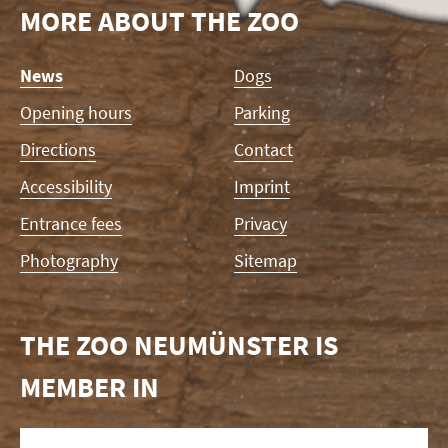
MORE ABOUT THE ZOO
Skip
News
Dogs
navigation
Opening hours
Parking
Directions
Contact
Accessibility
Imprint
Entrance fees
Privacy
Photography
Sitemap
THE ZOO NEUMÜNSTER IS
MEMBER IN